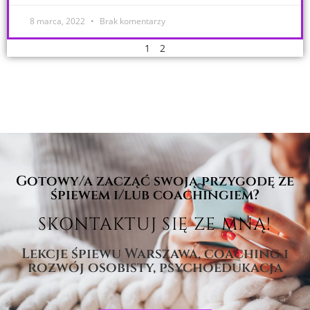
8 marca, 2022
Brak komentarzy
1
2
Gotowy/a zacząć swoją przygodę ze
śpiewem i/lub coachingiem?
SKONTAKTUJ SIĘ ZE MNĄ!
Lekcje śpiewu Warszawa, coaching i
rozwój osobisty, psychoedukacja