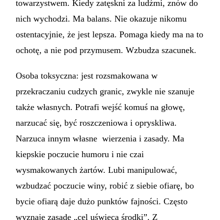
towarzystwem. Kiedy zatęskni za ludźmi, znów do
nich wychodzi. Ma balans. Nie okazuje nikomu
ostentacyjnie, że jest lepsza. Pomaga kiedy ma na to
ochotę, a nie pod przymusem. Wzbudza szacunek.
Osoba toksyczna: jest rozsmakowana w
przekraczaniu cudzych granic, zwykle nie szanuje
także własnych. Potrafi wejść komuś na głowę,
narzucać się, być roszczeniowa i opryskliwa.
Narzuca innym własne wierzenia i zasady. Ma
kiepskie poczucie humoru i nie czai
wysmakowanych żartów. Lubi manipulować,
wzbudzać poczucie winy, robić z siebie ofiarę, bo
bycie ofiarą daje dużo punktów fajności. Często
wyznaje zasadę „cel uświęca środki”. Z